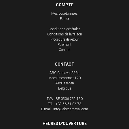
COMPTE
Mes coordonnées
Panier
Conditions générales
Conditions de livraison
Procédure de retour
Paiement
Contact
CONTACT
ABC Carnaval SPRL
Moeskroenstraat 170
8930
Menen
Belgique
TVA : BE 0506.752.150
Tél. :
+32 56 51 02 73
E-mail :
info@abccarnaval.com
HEURES D'OUVERTURE