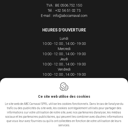
TVA : BE 0506.752.150
Tél. :
+32 56 51 02 73
E-mail :
info@abccarnaval.com
HEURES D'OUVERTURE
Lundi
10:00 - 12:00
14:00 - 19:00
Mercredi
10:00 - 12:00
14:00 - 19:00
Jeudi
10:00 - 12:00
14:00 - 19:00
Vendredi
10:00 - 12:00
14:00 - 19:00
Samedi
10:00 - 12:00
14:00 - 18:00
Ce site web utilise des cookies
Le site web de ABC Carnaval SPRL utilise les cookies fonctionnels. Dans le cas de l'analyse du
trafic ou des publicités du site web, les cookies sont également utilisés pour partager des
Conception du site web par IDcreation 2020
informations sur votre utilisation de notre site, avec nos partenaires d'analyse, les médias
sociaux et les partenaires publicitaires, qui peuvent les combiner avec d'autres informations
Cookie policy
que vous leur avez fournies ou qu'ils ont collectées en fonction de votre utilisation de leurs
Politique de confidentialité
services.
Sitemap