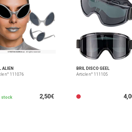
L ALIEN
BRIL DISCO GEEL
cle n° 111076
Article n° 111105
2,50€
4,
n stock