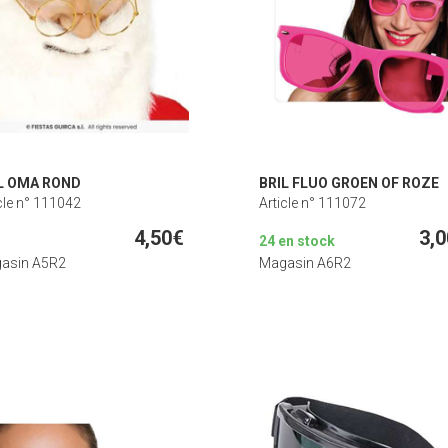
L OMA ROND
BRIL FLUO GROEN OF ROZE
cle n° 111042
Article n° 111072
4,50€
3,
24 en stock
asin A5R2
Magasin A6R2