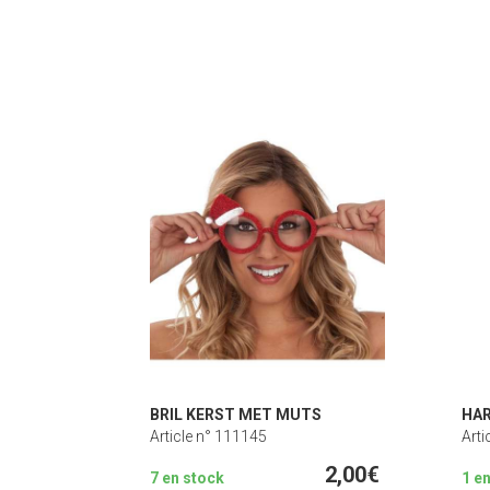
BRIL KERST MET MUTS
HAR
Article n° 111145
Arti
2,00€
7 en stock
1 e