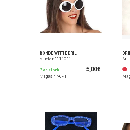
RONDE WITTE BRIL
BRI
Article n° 111041
Arti
5,00€
7 en stock
Magasin A6R1
Mag