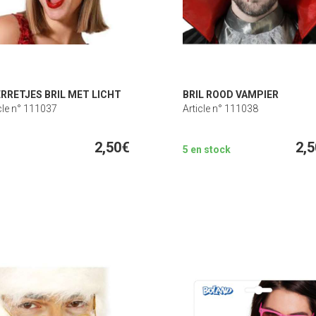
RRETJES BRIL MET LICHT
BRIL ROOD VAMPIER
cle n° 111037
Article n° 111038
2,50€
2,
5 en stock