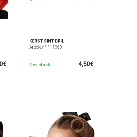
KERST SINT BRIL
Article n° 111060
50€
4,50€
2 en stock