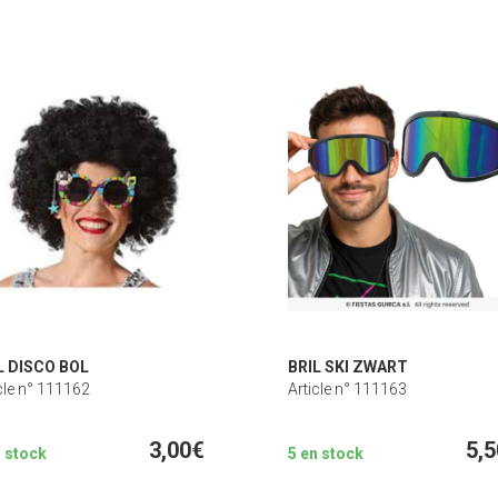
L DISCO BOL
BRIL SKI ZWART
cle n° 111162
Article n° 111163
3,00€
5,
n stock
5 en stock