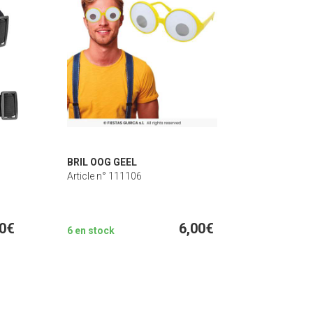
BRIL OOG GEEL
Article n° 111106
00€
6,00€
6 en stock