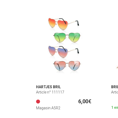
HARTJES BRIL
BRI
Article n° 111117
Arti
6,00€
1 e
Magasin A5R2