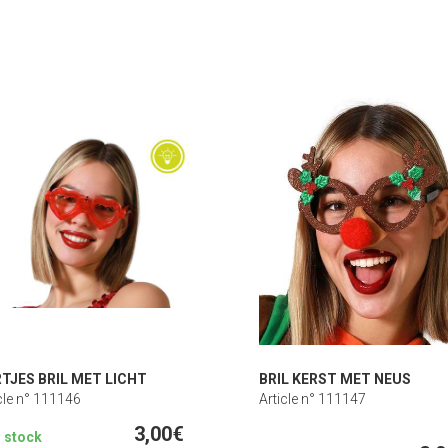
TJES BRIL MET LICHT
BRIL KERST MET NEUS
cle n° 111146
Article n° 111147
3,00€
n stock