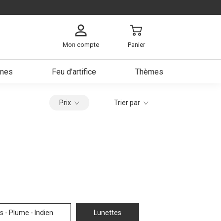
Mon compte
Panier
umes
Feu d'artifice
Thèmes
arbe
Prix
Trier par
ch
s
e
a bière
s - Plume - Indien
Lunettes