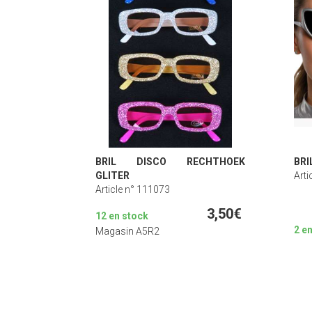
BRIL DISCO RECHTHOEK
BRI
GLITER
Arti
Article n° 111073
3,50€
12 en stock
2 e
Magasin A5R2