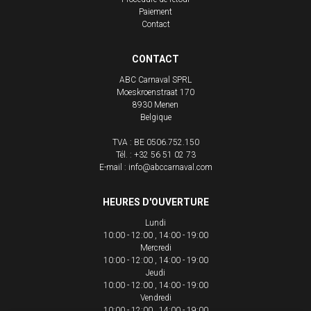
Paiement
Contact
CONTACT
ABC Carnaval SPRL
Moeskroenstraat 170
8930
Menen
Belgique
TVA : BE 0506.752.150
Tél. :
+32 56 51 02 73
E-mail :
info@abccarnaval.com
HEURES D'OUVERTURE
Lundi
10:00 - 12:00
14:00 - 19:00
Mercredi
10:00 - 12:00
14:00 - 19:00
Jeudi
10:00 - 12:00
14:00 - 19:00
Vendredi
10:00 - 12:00
14:00 - 19:00