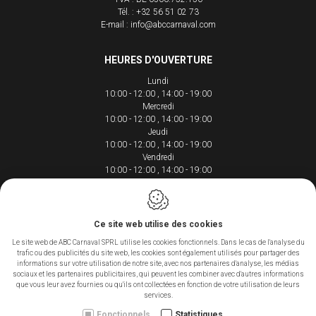
Tél. :
+32 56 51 02 73
E-mail :
info@abccarnaval.com
HEURES D'OUVERTURE
Lundi
10:00 - 12:00
14:00 - 19:00
Mercredi
10:00 - 12:00
14:00 - 19:00
Jeudi
10:00 - 12:00
14:00 - 19:00
Vendredi
10:00 - 12:00
14:00 - 19:00
Samedi
10:00 - 12:00
14:00 - 18:00
Ce site web utilise des cookies
Le site web de ABC Carnaval SPRL utilise les cookies fonctionnels. Dans le cas de l'analyse du
trafic ou des publicités du site web, les cookies sont également utilisés pour partager des
Conception du site web par IDcreation 2020
informations sur votre utilisation de notre site, avec nos partenaires d'analyse, les médias
sociaux et les partenaires publicitaires, qui peuvent les combiner avec d'autres informations
Cookie policy
que vous leur avez fournies ou qu'ils ont collectées en fonction de votre utilisation de leurs
Politique de confidentialité
services.
Sitemap
Fonctionnels
Statistiques