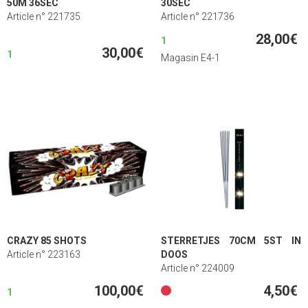
50M 36SEC
30SEC
Article n° 221735
Article n° 221736
28,00€
1
30,00€
1
Magasin E4-1
CRAZY 85 SHOTS
STERRETJES 70CM 5ST IN
Article n° 223163
DOOS
Article n° 224009
100,00€
4,50€
1