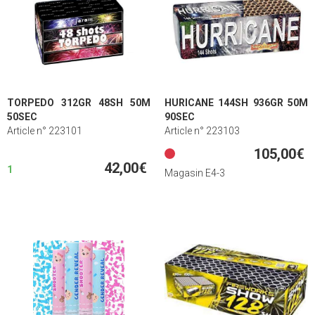
TORPEDO 312GR 48SH 50M
HURICANE 144SH 936GR 50M
50SEC
90SEC
Article n° 223101
Article n° 223103
105,00€
42,00€
1
Magasin E4-3