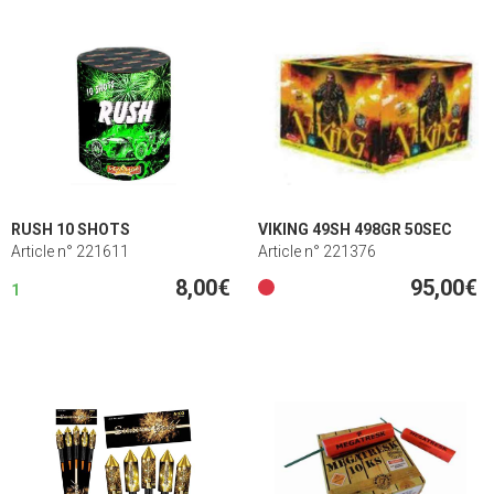
RUSH 10 SHOTS
VIKING 49SH 498GR 50SEC
Article n° 221611
Article n° 221376
8,00€
95,00€
1