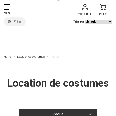
Menu
Mon compte
Panier
Trier par
Filtres
Home
Location de costumes
Pâque
Location de costumes
Pâque