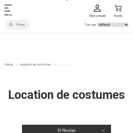
Menu
Mon compte
Panier
Trier par
Filtres
Home
Location de costumes
St Nicolas
Location de costumes
St Nicolas