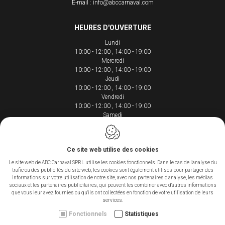
E-mail :
info@abccarnaval.com
HEURES D'OUVERTURE
Lundi
10:00 - 12:00
14:00 - 19:00
Mercredi
10:00 - 12:00
14:00 - 19:00
Jeudi
10:00 - 12:00
14:00 - 19:00
Vendredi
10:00 - 12:00
14:00 - 19:00
Samedi
10:00 - 12:00
14:00 - 18:00
Ce site web utilise des cookies
Le site web de ABC Carnaval SPRL utilise les cookies fonctionnels. Dans le cas de l'analyse du
trafic ou des publicités du site web, les cookies sont également utilisés pour partager des
Conception du site web par IDcreation 2020
informations sur votre utilisation de notre site, avec nos partenaires d'analyse, les médias
Cookie policy
sociaux et les partenaires publicitaires, qui peuvent les combiner avec d'autres informations
Politique de confidentialité
que vous leur avez fournies ou qu'ils ont collectées en fonction de votre utilisation de leurs
Sitemap
services.
Fonctionnels
Statistiques