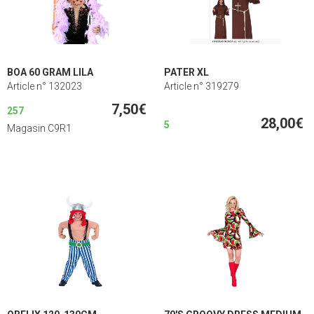
BOA 60 GRAM LILA
PATER XL
Article n° 132023
Article n° 319279
7,50€
257
28,00€
5
Magasin C9R1