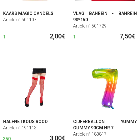
KAARS MAGIC CANDELS
VLAG BAHREIN - BAHREIN
Article n° 501107
90*150
Article n° 501729
2,00€
7,50€
1
1
HALFNETKOUS ROOD
CIJFERBALLON YUMMY
Article n° 191113
GUMMY 90CM NR 7
Article n° 180817
3,00€
350