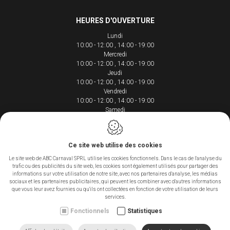
HEURES D'OUVERTURE
Lundi
10:00 - 12:00
14:00 - 19:00
Mercredi
10:00 - 12:00
14:00 - 19:00
Jeudi
10:00 - 12:00
14:00 - 19:00
Vendredi
10:00 - 12:00
14:00 - 19:00
Samedi
10:00 - 12:00
14:00 - 18:00
Ce site web utilise des cookies
Le site web de ABC Carnaval SPRL utilise les cookies fonctionnels. Dans le cas de l'analyse du
trafic ou des publicités du site web, les cookies sont également utilisés pour partager des
Conception du site web par IDcreation 2020
informations sur votre utilisation de notre site, avec nos partenaires d'analyse, les médias
Cookie policy
sociaux et les partenaires publicitaires, qui peuvent les combiner avec d'autres informations
Politique de confidentialité
que vous leur avez fournies ou qu'ils ont collectées en fonction de votre utilisation de leurs
Sitemap
services.
Fonctionnels
Statistiques
CONTACTEZ-