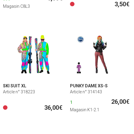
3,50€
Magasin C8L3
SKI SUIT XL
PUNKY DAME XS-S
Article n° 318223
Article n° 314143
26,00€
1
36,00€
Magasin K1-2.1