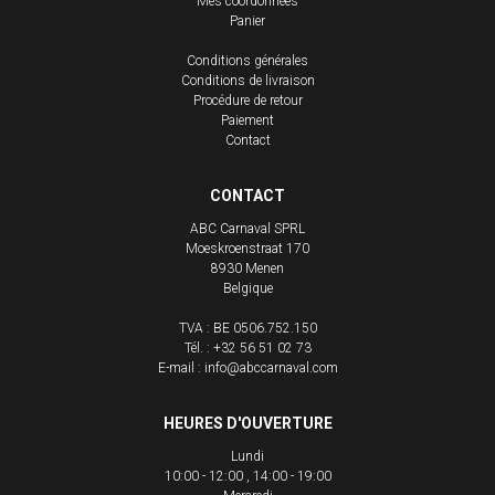
Mes coordonnées
Panier
Conditions générales
Conditions de livraison
Procédure de retour
Paiement
Contact
CONTACT
ABC Carnaval SPRL
Moeskroenstraat 170
8930
Menen
Belgique
TVA : BE 0506.752.150
Tél. :
+32 56 51 02 73
E-mail :
info@abccarnaval.com
HEURES D'OUVERTURE
Lundi
10:00 - 12:00
14:00 - 19:00