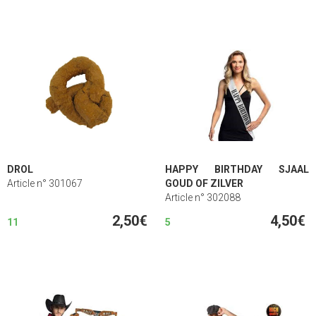
DROL
HAPPY BIRTHDAY SJAAL
Article n° 301067
GOUD OF ZILVER
Article n° 302088
2,50€
4,50€
11
5