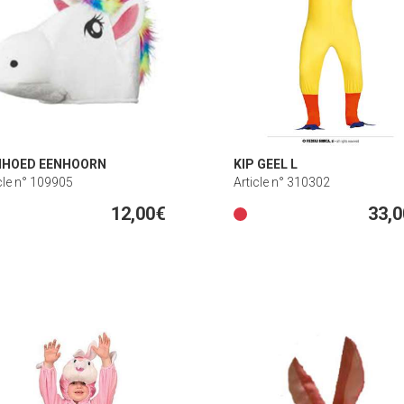
NHOED EENHOORN
KIP GEEL L
cle n° 109905
Article n° 310302
12,00€
33,