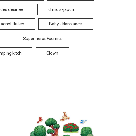
ndes desinee
chinois/japon
agnol-Italien
Baby - Naissance
Super heros+comics
mping kitch
Clown