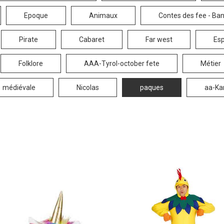
Epoque
Animaux
Contes des fee - Ba
Pirate
Cabaret
Far west
Esp
Folklore
AAA-Tyrol-october fete
Métier
médiévale
Nicolas
paques
aa-Ka