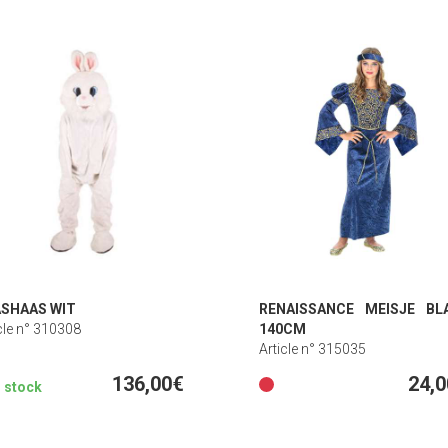
SHAAS WIT
RENAISSANCE MEISJE BL
cle n° 310308
140CM
Article n° 315035
136,00€
24,
n stock