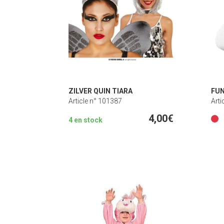
ZILVER QUIN TIARA
FU
Article n° 101387
Arti
4,00€
4 en stock