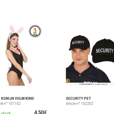
 KONIJN VOLW/KIND
SECURITY PET
cle n° 101102
Article n° 102202
4,50€
n stock