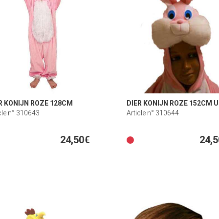
R KONIJN ROZE 128CM
DIER KONIJN ROZE 152CM U
cle n° 310643
Article n° 310644
24,50€
24,