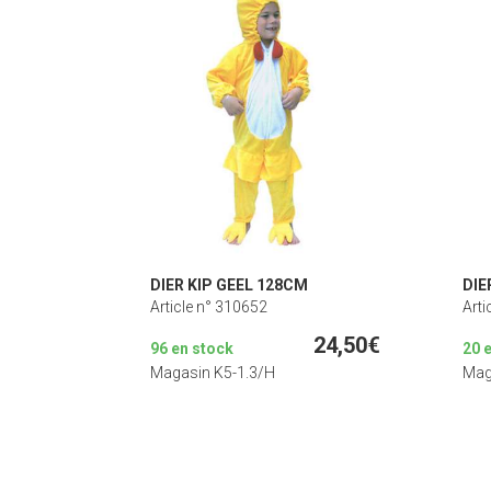
DIER KIP GEEL 128CM
DIE
Article n° 310652
Arti
24,50€
96 en stock
20 
Magasin K5-1.3/H
Mag