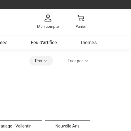
Mon compte
Panier
umes
Feu d'artifice
Thèmes
arbe
Prix
Trier par
ch
s
e
a bière
ariage - Vallentin
Nouvelle Ans