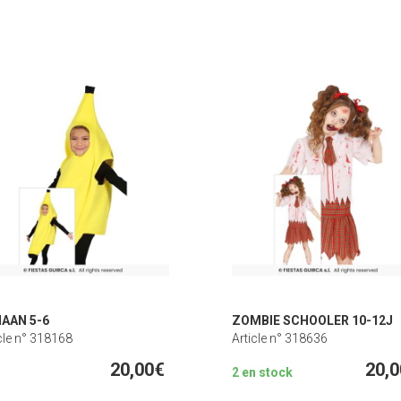
AAN 5-6
ZOMBIE SCHOOLER 10-12J
cle n° 318168
Article n° 318636
20,00€
20,
2 en stock