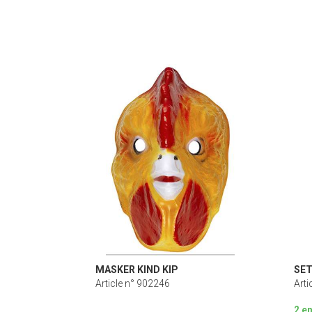
MASKER KIND KIP
SET
Article n° 902246
Arti
2 e