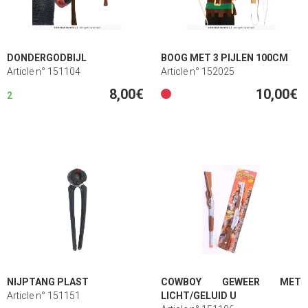
DONDERGODBIJL
BOOG MET 3 PIJLEN 100CM
Article n° 151104
Article n° 152025
8,00€
10,00€
2
NIJPTANG PLAST
COWBOY GEWEER MET
Article n° 151151
LICHT/GELUID U