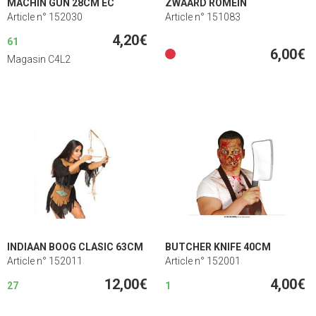
MACHIN GUN 28CM EC
ZWAARD ROMEIN
Article n° 152030
Article n° 151083
4,20€
61
6,00€
Magasin C4L2
INDIAAN BOOG CLASIC 63CM
BUTCHER KNIFE 40CM
Article n° 152011
Article n° 152001
12,00€
4,00€
27
1