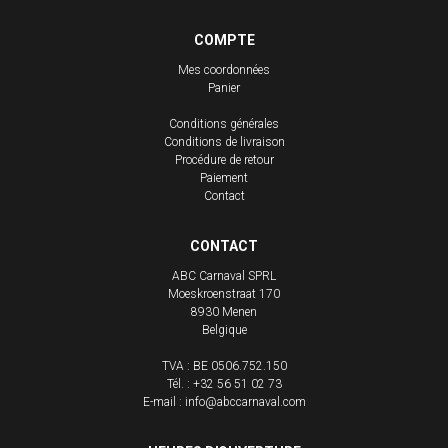
COMPTE
Mes coordonnées
Panier
Conditions générales
Conditions de livraison
Procédure de retour
Paiement
Contact
CONTACT
ABC Carnaval SPRL
Moeskroenstraat 170
8930
Menen
Belgique
TVA : BE 0506.752.150
Tél. :
+32 56 51 02 73
E-mail :
info@abccarnaval.com