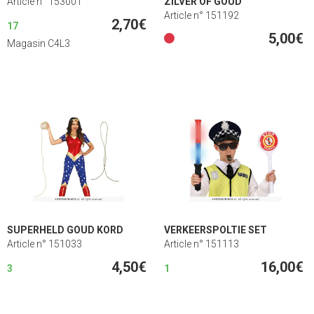
Article n° 153001
ZILVER OF GOUD
Article n° 151192
2,70€
17
5,00€
Magasin C4L3
SUPERHELD GOUD KORD
VERKEERSPOLTIE SET
Article n° 151033
Article n° 151113
4,50€
16,00€
3
1