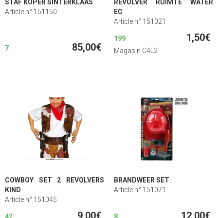
STAF KOPER SINTERKLAAS
REVOLVER RUIMTE WATER
Article n° 151150
EC
Article n° 151021
1,50€
199
85,00€
7
Magasin C4L2
COWBOY SET 2 REVOLVERS
BRANDWEER SET
KIND
Article n° 151071
Article n° 151045
9,00€
12,00€
42
8