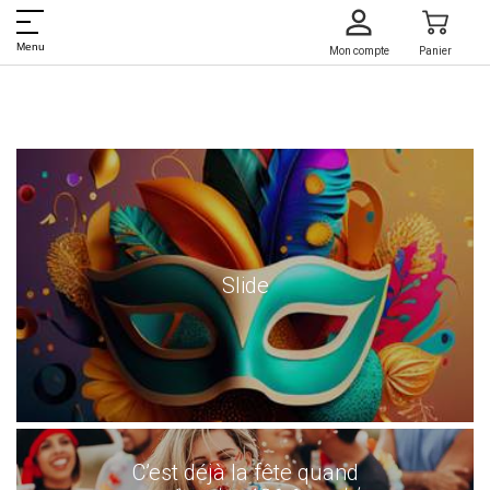
Menu
Mon compte
Panier
Slide
C’est déjà la fête quand