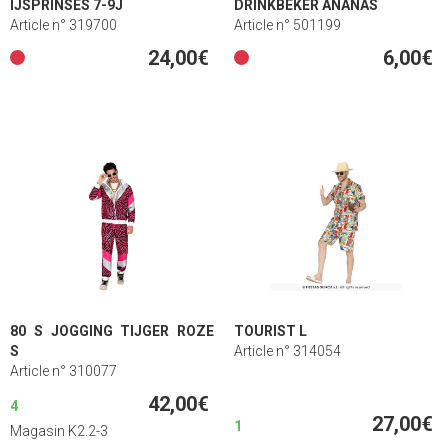
IJSPRINSES 7-9J
DRINKBEKER ANANAS
Article n° 319700
Article n° 501199
24,00€
6,00€
80 S JOGGING TIJGER ROZE
TOURIST L
S
Article n° 314054
Article n° 310077
42,00€
4
27,00€
1
Magasin K2.2-3