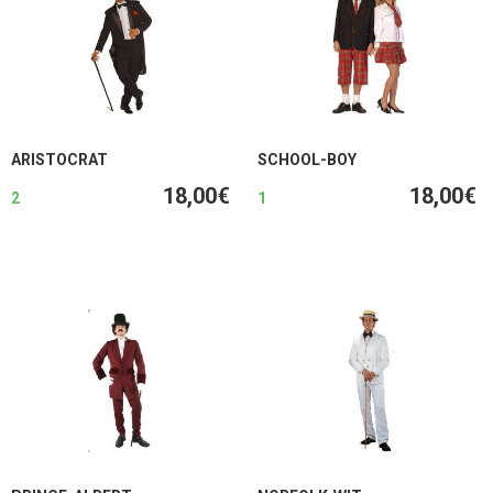
ARISTOCRAT
SCHOOL-BOY
18,00€
18,00€
2
1