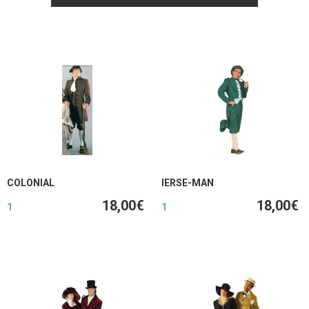
COLONIAL
IERSE-MAN
18,00€
18,00€
1
1