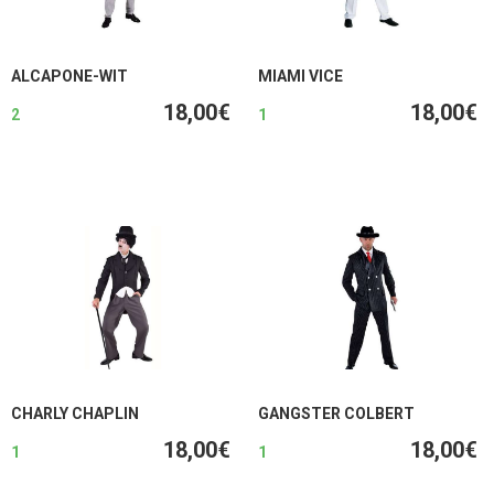
ALCAPONE-WIT
MIAMI VICE
18,00€
18,00€
2
1
CHARLY CHAPLIN
GANGSTER COLBERT
18,00€
18,00€
1
1