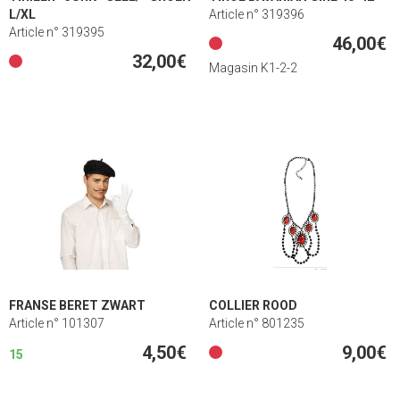
L/XL
Article n° 319396
Article n° 319395
46,00€
32,00€
Magasin K1-2-2
FRANSE BERET ZWART
COLLIER ROOD
Article n° 101307
Article n° 801235
4,50€
9,00€
15