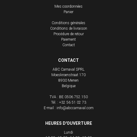
Mes coordonnées
Panier
Conditions générales
Conditions de livraison
Procédure de retour
Paiement
Contact
CONTACT
ABC Carnaval SPRL
Moeskroenstraat 170
8930
Menen
Belgique
TVA : BE 0506.752.150
Tél. :
+32 56 51 02 73
E-mail :
info@abccarnaval.com
HEURES D'OUVERTURE
Lundi