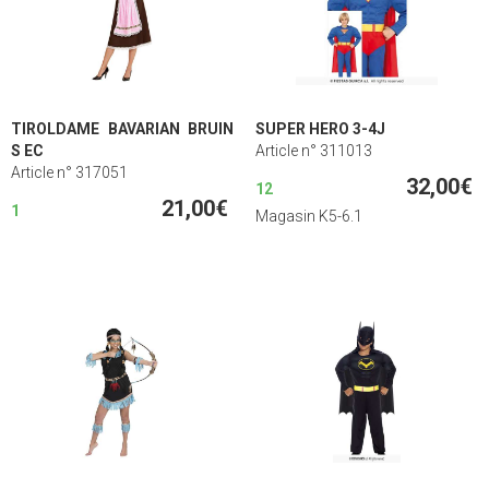
TIROLDAME BAVARIAN BRUIN
SUPER HERO 3-4J
S EC
Article n° 311013
Article n° 317051
32,00€
12
21,00€
1
Magasin K5-6.1