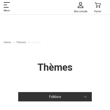
Menu
Mon compte
Panier
Home
Thèmes
Folklore
Thèmes
Folklore