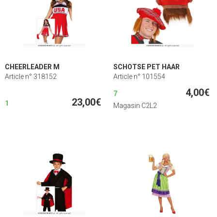
CHEERLEADER M
SCHOTSE PET HAAR
Article n° 318152
Article n° 101554
4,00€
7
23,00€
1
Magasin C2L2