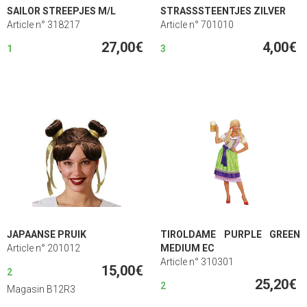
SAILOR STREEPJES M/L
STRASSSTEENTJES ZILVER
Article n° 318217
Article n° 701010
27,00€
4,00€
1
3
JAPAANSE PRUIK
TIROLDAME PURPLE GREEN
Article n° 201012
MEDIUM EC
Article n° 310301
15,00€
2
25,20€
2
Magasin B12R3