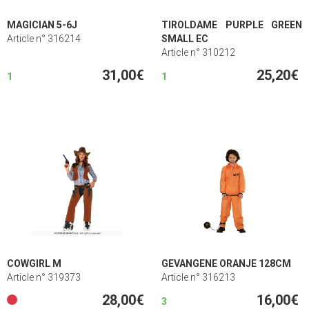
MAGICIAN 5-6J
TIROLDAME PURPLE GREEN
Article n° 316214
SMALL EC
Article n° 310212
31,00€
25,20€
1
1
COWGIRL M
GEVANGENE ORANJE 128CM
Article n° 319373
Article n° 316213
28,00€
16,00€
3