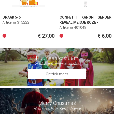
DRAAK 5-6
CONFETTI KANON GENDER
Artikel nr 315222
REVEAL MEISJE ROZE -
Artikel nr 401048
€ 27,00
€ 6,00
Huur een kostuum
Ontdek ons enorme aanbod
Ontdek meer
Merry Christmas
Nieuw verhuur Kerst Thema