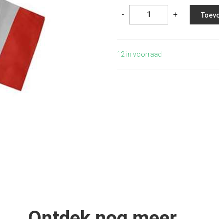
-
+
Toevo
12
in voorraad
Ontdek nog meer...