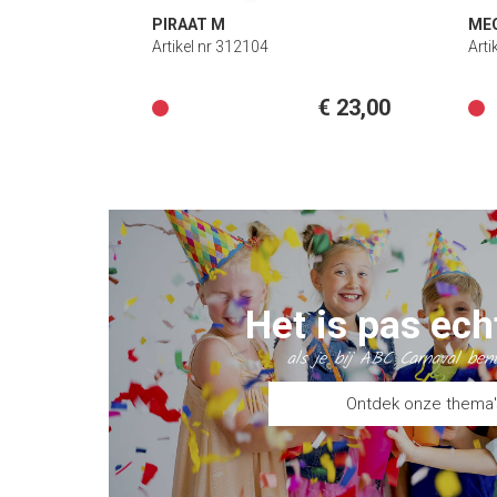
PIRAAT M
MEG
Artikel nr 312104
Arti
€ 23,00
Het is pas ech
als je bij ABC Carnaval ben
Ontdek onze thema'