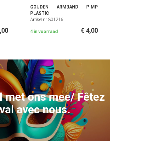
GOUDEN ARMBAND PIMP
PLASTIC
Artikel nr 801216
,00
€ 4,00
4 in voorraad
l met ons mee/ Fêtez
val avec nous.