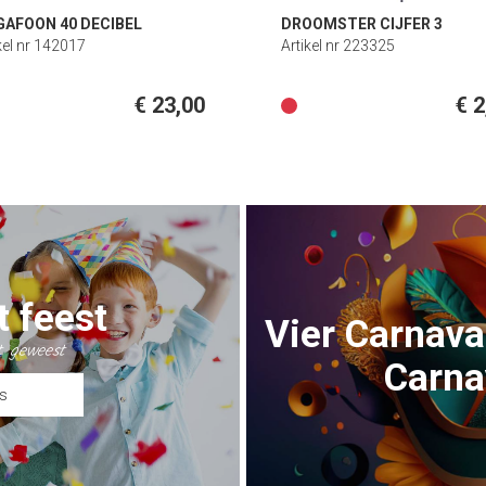
AFOON 40 DECIBEL
DROOMSTER CIJFER 3
kel nr 142017
Artikel nr 223325
€ 23,00
€ 2
t feest
Vier Carnava
t geweest
Carna
s