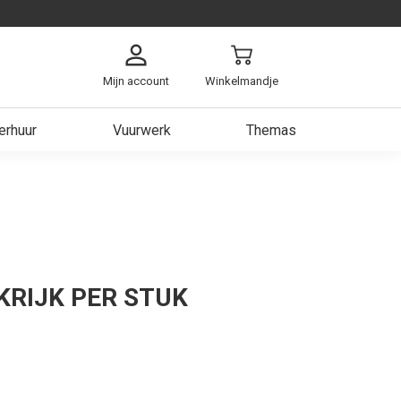
Mijn account
Winkelmandje
erhuur
Vuurwerk
Themas
arzen
ch
ken
 Heer
KRIJK PER STUK
est