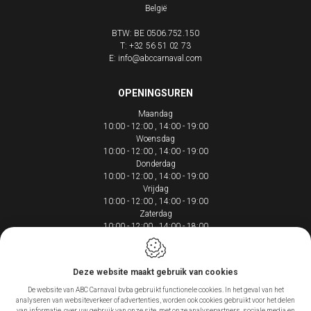
België
BTW: BE 0506.752.150
T:
+32 56 51 02 73
E:
info@abccarnaval.com
OPENINGSUREN
Maandag
10:00 - 12:00
14:00 - 19:00
Woensdag
10:00 - 12:00
14:00 - 19:00
Donderdag
10:00 - 12:00
14:00 - 19:00
Vrijdag
10:00 - 12:00
14:00 - 19:00
Zaterdag
10:00 - 12:00
14:00 - 18:00
Deze website maakt gebruik van cookies
De website van ABC Carnaval bvba gebruikt functionele cookies. In het geval van het
Webdesign by IDcreation 2020
analyseren van websiteverkeer of advertenties, worden ook cookies gebruikt voor het delen
Cookie policy
van informatie, over uw gebruik van onze site, met onze analysepartners, sociale media en