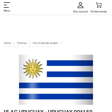
Menu
Mijn account
Winkelmandje
Home
Themas
Verschillende landen
VLAG URUGUAY - URUGUAY 90*150