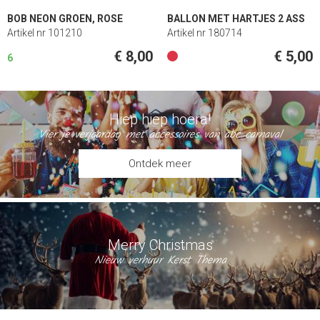
BOB NEON GROEN, ROSE
BALLON MET HARTJES 2 ASS
Artikel nr 101210
Artikel nr 180714
€ 8,00
€ 5,00
6
Hiep hiep hoera!
Vier je verjaardag met accessoires van abc carnaval
Ontdek meer
Merry Christmas
Nieuw verhuur Kerst Thema