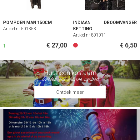
POMPOEN MAN 150CM
INDIAAN DROOMVANGER
Artikel nr 501353
KETTING
Artikel nr 801011
€ 27,00
€ 6,50
1
Huur een kostuum
Ontdek ons enorme aanbod
Ontdek meer