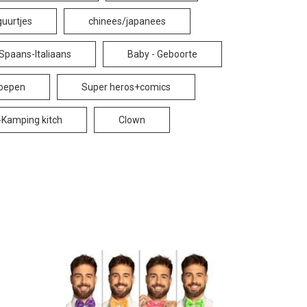
guurtjes
chinees/japanees
Spaans-Italiaans
Baby - Geboorte
oepen
Super heros+comics
-Kamping kitch
Clown