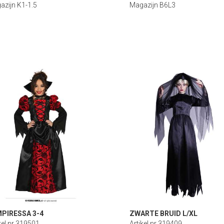
azijn K1-1.5
Magazijn B6L3
PIRESSA 3-4
ZWARTE BRUID L/XL
kel nr 319501
Artikel nr 319409