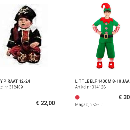
Y PIRAAT 12-24
LITTLE ELF 140CM 8-10 JAA
kel nr 318409
Artikel nr 314128
€ 30
€ 22,00
Magazijn K3-1.1