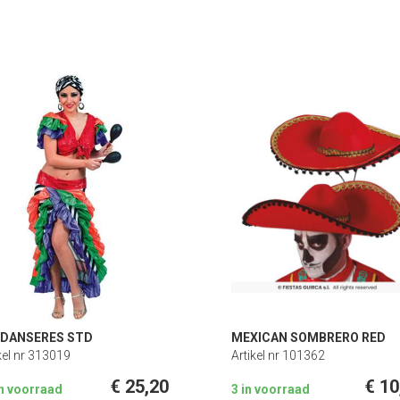
 DANSERES STD
MEXICAN SOMBRERO RED
kel nr 313019
Artikel nr 101362
€ 25,20
€ 10
in voorraad
3 in voorraad