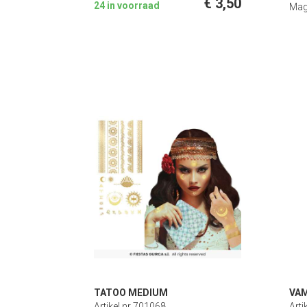
€ 3,50
24 in voorraad
Mag
TATOO MEDIUM
VAM
Artikel nr 701068
Arti