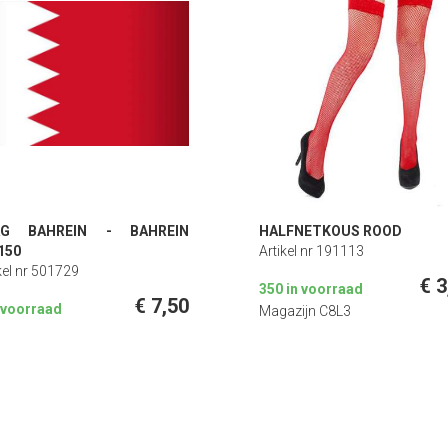
AG BAHREIN - BAHREIN
HALFNETKOUS ROOD
150
Artikel nr 191113
kel nr 501729
€ 3
350 in voorraad
€ 7,50
n voorraad
Magazijn C8L3