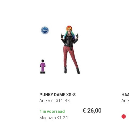
PUNKY DAME XS-S
HAA
Artikel nr 314143
Arti
€ 26,00
1 in voorraad
Magazijn K1-2.1