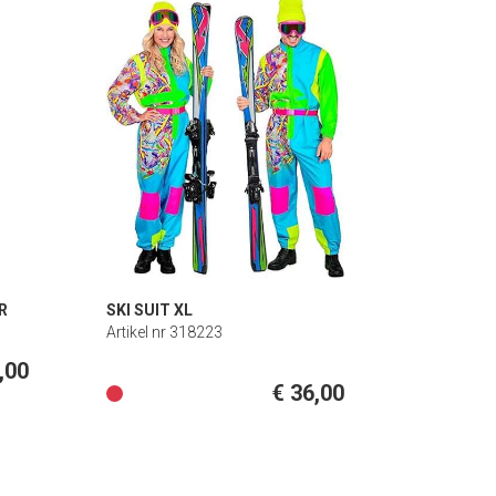
R
SKI SUIT XL
Artikel nr 318223
,00
€ 36,00