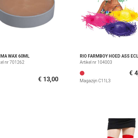
RMA WAX 60ML
RIO FARMBOY HOED ASS EC
kel nr 701262
Artikel nr 104003
€ 4
€ 13,00
Magazijn C11L3