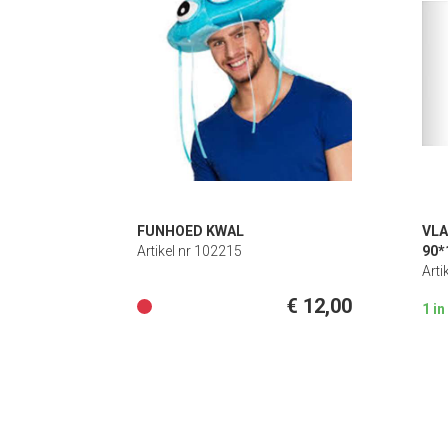
FUNHOED KWAL
VL
Artikel nr 102215
90*
Arti
€ 12,00
1 i