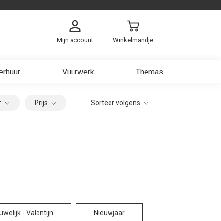
Mijn account
Winkelmandje
erhuur
Vuurwerk
Themas
arzen
r
Prijs
Sorteer volgens
ch
ken
 Heer
est
uwelijk - Valentijn
Nieuwjaar