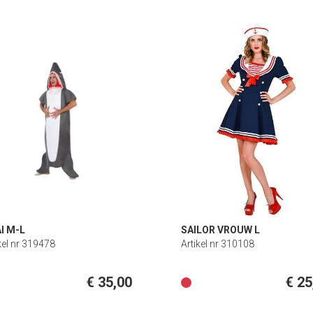
I M-L
SAILOR VROUW L
kel nr 319478
Artikel nr 310108
€ 35,00
€ 25