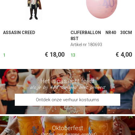
ASSASIN CREED
CIJFERBALLON NR40 30CM
8ST
Artikel nr 180693
€ 18,00
€ 4,00
1
13
Het is pas echt feest
als je bij ABC Carnaval bent geweest
Ontdek onze verhuur kostuums
Oktoberfest
Ontdek ons enorme aanbod