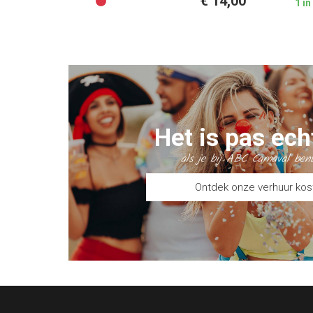
€ 14,00
1 i
Het is pas ech
als je bij ABC Carnaval ben
Ontdek onze verhuur ko