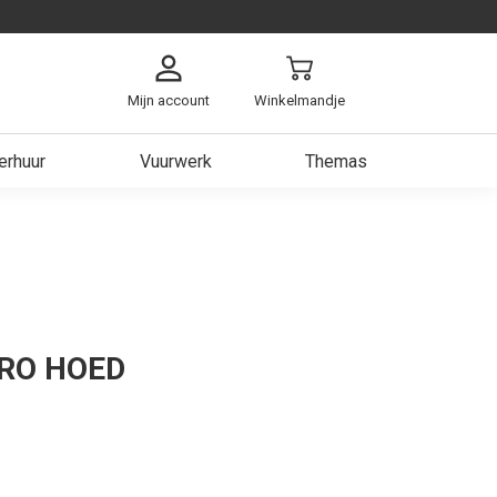
Mijn account
Winkelmandje
erhuur
Vuurwerk
Themas
arzen
ch
ken
 Heer
RO HOED
est