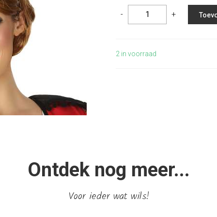
-
+
Toevo
2
in voorraad
Ontdek nog meer...
Voor ieder wat wils!