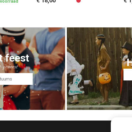
€ 18,00
€ 1
n voorraad
t feest
t geweest
stuums