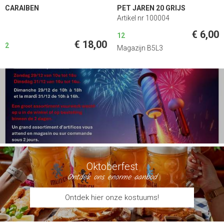
CARAIBEN
PET JAREN 20 GRIJS
Artikel nr 100004
€ 6,00
12
€ 18,00
2
Magazijn B5L3
Oktoberfest
Ontdek ons enorme aanbod
Ontdek hier onze kostuums!