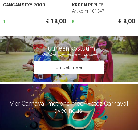
CANCAN SEXY ROOD
KROON PERLES
Artikel nr 101347
€ 18,00
€ 8,00
1
5
Huur een kostuum
Ontdek ons enorme aanbod
Ontdek meer
Vier Carnaval met ons mee/ Fêtez Carnaval
avec nous.