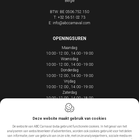
België
BTW: BE 0506.752.150
T:
+32 56 51 02 73
E:
info@abccarnaval.com
OPENINGSUREN
Maandag
10:00 - 12:00
14:00 - 19:00
Woensdag
10:00 - 12:00
14:00 - 19:00
Donderdag
10:00 - 12:00
14:00 - 19:00
Vrijdag
10:00 - 12:00
14:00 - 19:00
Zaterdag
10:00 - 12:00
14:00 - 18:00
Deze website maakt gebruik van cookies
De website van ABC Carnaval bvba gebruikt functionele cookies. In het geval van het
Webdesign by IDcreation 2020
analyseren van websiteverkeer of advertenties, worden ook cookies gebruikt voor het delen
Cookie policy
van informatie, over uw gebruik van onze site, met onze analysepartners, sociale media en