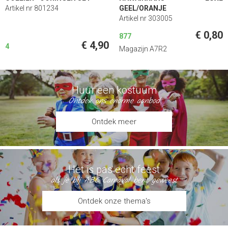
Artikel nr 801234
GEEL/ORANJE
Artikel nr 303005
€ 0,80
877
€ 4,90
4
Magazijn A7R2
Huur een kostuum
Ontdek ons enorme aanbod
Ontdek meer
Het is pas echt feest
als je bij ABC Carnaval bent geweest
Ontdek onze thema's