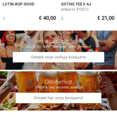
LUTIN-KOP-ROOD
GOTHIC FEE 5-6J
Artikel nr 310072
€ 40,00
€ 21,00
1
2
Het is pas echt feest
als je bij ABC Carnaval bent geweest
Ontdek onze verhuur kostuums
Oktoberfest
Ontdek ons enorme aanbod
Ontdek hier onze kostuums!