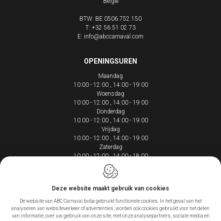
België
BTW: BE 0506.752.150
T:
+32 56 51 02 73
E:
info@abccarnaval.com
OPENINGSUREN
Maandag
10:00 - 12:00
14:00 - 19:00
Woensdag
10:00 - 12:00
14:00 - 19:00
Donderdag
10:00 - 12:00
14:00 - 19:00
Vrijdag
10:00 - 12:00
14:00 - 19:00
Zaterdag
10:00 - 12:00
14:00 - 18:00
Deze website maakt gebruik van cookies
De website van ABC Carnaval bvba gebruikt functionele cookies. In het geval van het
Webdesign by IDcreation 2020
analyseren van websiteverkeer of advertenties, worden ook cookies gebruikt voor het delen
Cookie policy
van informatie, over uw gebruik van onze site, met onze analysepartners, sociale media en