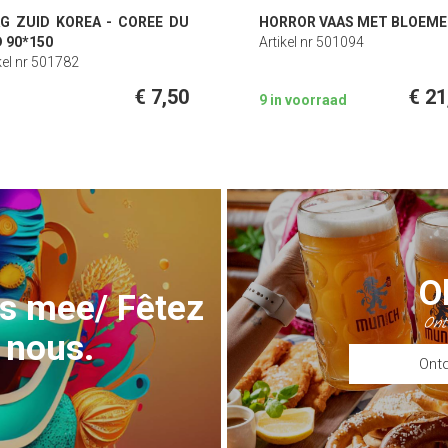
G ZUID KOREA - COREE DU
HORROR VAAS MET BLOEM
 90*150
Artikel nr 501094
kel nr 501782
€ 7,50
€ 21
9 in voorraad
O
ns mee/ Fêtez
Ont
 nous.
Ontd