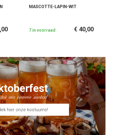
EN
MASCOTTE-LAPIN-WIT
,00
€ 40,00
7 in voorraad
ktoberfest
dek ons enorme aanbod
ek hier onze kostuums!