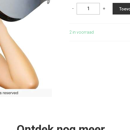
-
+
Toevo
2
in voorraad
Ontdek nog meer...