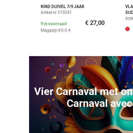
KIND DUIVEL 7/9 JAAR
VLA
Artikel nr 319241
SUD
Arti
€ 27,00
9 in voorraad
Magazijn K5-5.4
Vier Carnaval met o
Carnaval avec