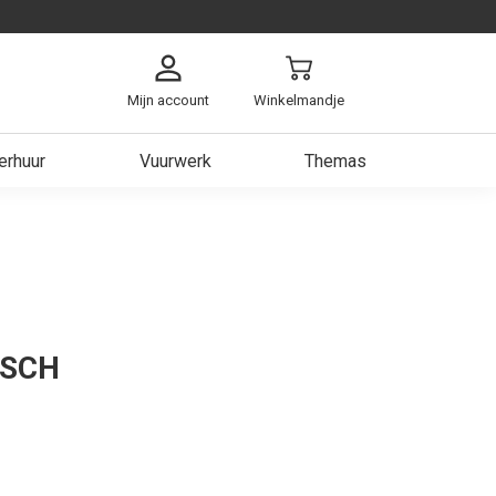
Mijn account
Winkelmandje
erhuur
Vuurwerk
Themas
arzen
ch
ken
 Heer
ISCH
est