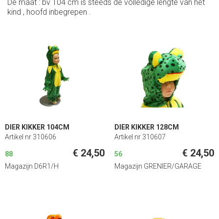
De maat : bv 104 cm is steeds de volledige lengte van het
kind , hoofd inbegrepen .
DIER KIKKER 104CM
DIER KIKKER 128CM
Artikel nr 310606
Artikel nr 310607
€ 24,50
€ 24,50
88
56
Magazijn D6R1/H
Magazijn GRENIER/GARAGE