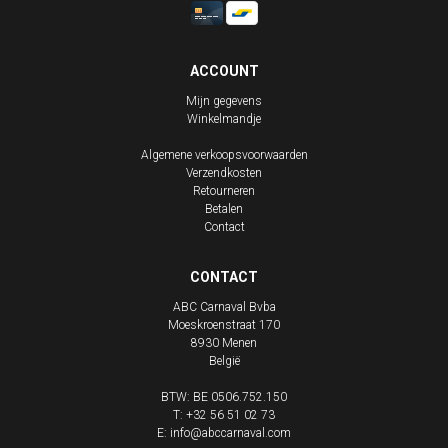
ACCOUNT
Mijn gegevens
Winkelmandje
Algemene verkoopsvoorwaarden
Verzendkosten
Retourneren
Betalen
Contact
CONTACT
ABC Carnaval Bvba
Moeskroenstraat 170
8930
Menen
België
BTW: BE 0506.752.150
T:
+32 56 51 02 73
E:
info@abccarnaval.com