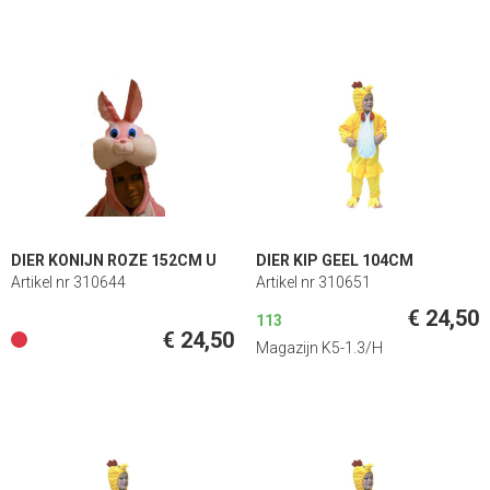
DIER KONIJN ROZE 152CM U
DIER KIP GEEL 104CM
Artikel nr 310644
Artikel nr 310651
€ 24,50
113
€ 24,50
Magazijn K5-1.3/H