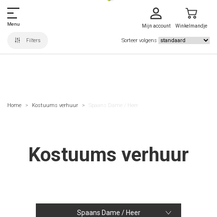
Menu
Mijn account
Winkelmandje
Sorteer volgens
Filters
Home
Kostuums verhuur
Spaans Dame / Heer
Kostuums verhuur
Spaans Dame / Heer