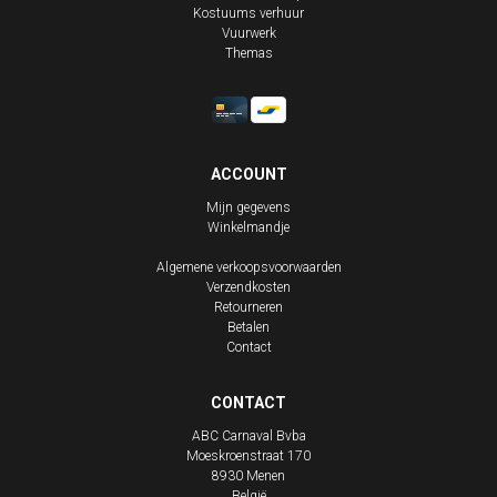
Kostuums verhuur
Vuurwerk
Themas
ACCOUNT
Mijn gegevens
Winkelmandje
Algemene verkoopsvoorwaarden
Verzendkosten
Retourneren
Betalen
Contact
CONTACT
ABC Carnaval Bvba
Moeskroenstraat 170
8930
Menen
België