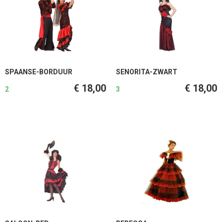
SPAANSE-BORDUUR
SENORITA-ZWART
€ 18,00
€ 18,00
2
3