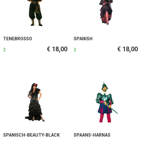
TENEBROSSO
SPANISH
€ 18,00
€ 18,00
2
2
SPANISCH-BEAUTY-BLACK
SPAANS-HARNAS