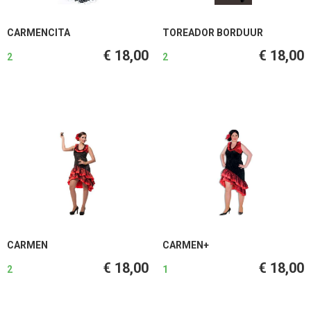
CARMENCITA
TOREADOR BORDUUR
€ 18,00
€ 18,00
2
2
CARMEN
CARMEN+
€ 18,00
€ 18,00
2
1