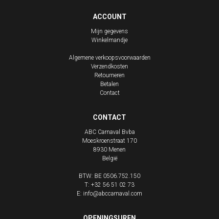
ACCOUNT
Mijn gegevens
Winkelmandje
Algemene verkoopsvoorwaarden
Verzendkosten
Retourneren
Betalen
Contact
CONTACT
ABC Carnaval Bvba
Moeskroenstraat 170
8930
Menen
België
BTW: BE 0506.752.150
T:
+32 56 51 02 73
E:
info@abccarnaval.com
OPENINGSUREN