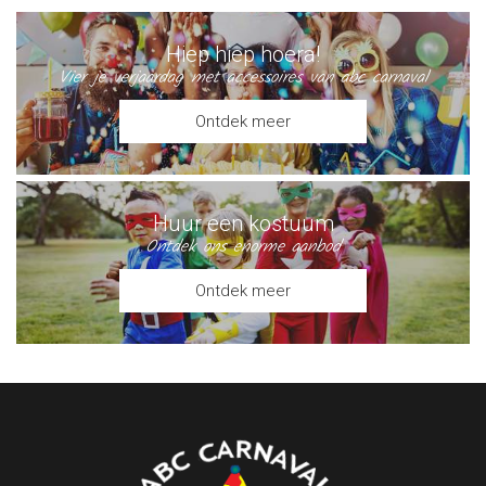
Hiep hiep hoera!
Vier je verjaardag met accessoires van abc carnaval
Ontdek meer
Huur een kostuum
Ontdek ons enorme aanbod
Ontdek meer