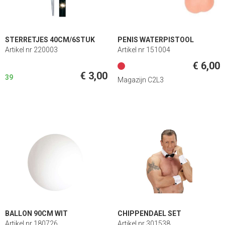
STERRETJES 40CM/6STUK
PENIS WATERPISTOOL
Artikel nr 220003
Artikel nr 151004
€ 6,00
€ 3,00
39
Magazijn C2L3
BALLON 90CM WIT
CHIPPENDAEL SET
Artikel nr 180726
Artikel nr 301538