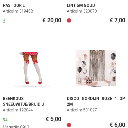
PASTOOR L
LINT 5M GOUD
Artikel nr 319468
Artikel nr 320070
€ 20,00
€ 7,00
2
BEENKOUS
DISCO GORDIJN ROZE 1 OP
SNEEUWITJE/BRUID U
2M
Artikel nr 192044
Artikel nr 501027
€ 5,00
54
€ 6,00
Magazijn C9L3