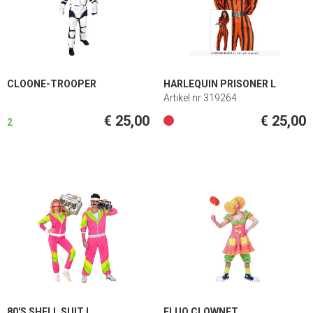
CLOONE-TROOPER
HARLEQUIN PRISONER L
Artikel nr 319264
€ 25,00
€ 25,00
2
80'S SHELL SUIT L
FLUO CLOWNET