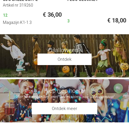
Artikel nr 319260
€ 36,00
12
€ 18,00
3
Magazijn K1-1.3
Halloween
Ontdek
Hiep hiep hoera!
Vier je verjaardag met accessoires van abc carnaval
Ontdek meer