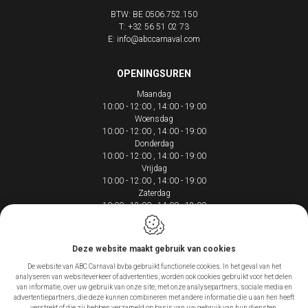
BTW: BE 0506.752.150
T:
+32 56 51 02 73
E:
info@abccarnaval.com
OPENINGSUREN
Maandag
10:00 - 12:00
14:00 - 19:00
Woensdag
10:00 - 12:00
14:00 - 19:00
Donderdag
10:00 - 12:00
14:00 - 19:00
Vrijdag
10:00 - 12:00
14:00 - 19:00
Zaterdag
10:00 - 12:00
14:00 - 18:00
Deze website maakt gebruik van cookies
De website van ABC Carnaval bvba gebruikt functionele cookies. In het geval van het
Webdesign by IDcreation 2020
analyseren van websiteverkeer of advertenties, worden ook cookies gebruikt voor het delen
Cookie policy
van informatie, over uw gebruik van onze site, met onze analysepartners, sociale media en
Privacy policy
advertentiepartners, die deze kunnen combineren met andere informatie die u aan hen heeft
-
1
+
IN WINKELMANDJE
verstrekt of die zij hebben verzameld op basis van uw gebruik van hun diensten.