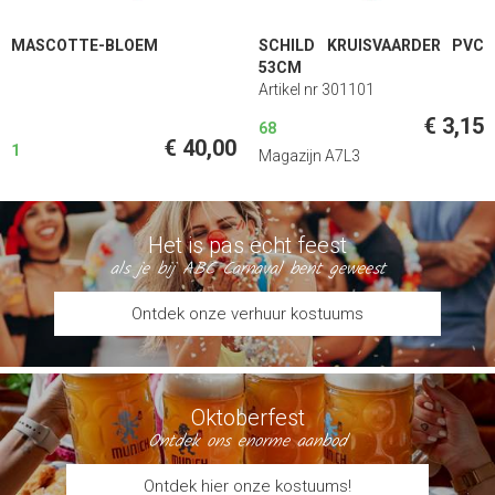
MASCOTTE-BLOEM
SCHILD KRUISVAARDER PVC
53CM
Artikel nr 301101
€ 3,15
68
€ 40,00
1
Magazijn A7L3
Het is pas echt feest
als je bij ABC Carnaval bent geweest
Ontdek onze verhuur kostuums
Oktoberfest
Ontdek ons enorme aanbod
Ontdek hier onze kostuums!