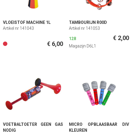
VLOEISTOF MACHINE 1L
TAMBOURIJN R00D
Artikel nr 141043
Artikel nr 141053
€ 2,00
128
€ 6,00
Magazijn D6L1
VOETBALTOETER GEEN GAS
MICRO OPBLAASBAAR DIV
NODIG
KLEUREN