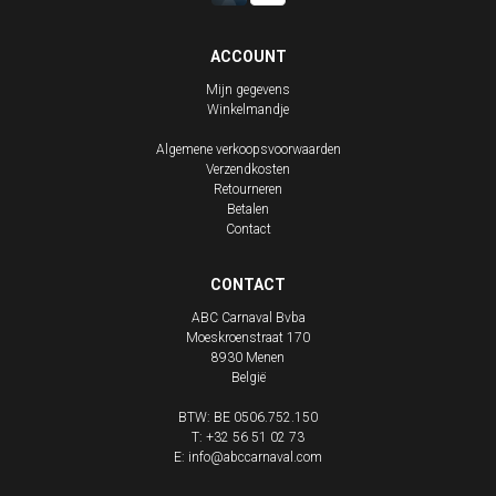
ACCOUNT
Mijn gegevens
Winkelmandje
Algemene verkoopsvoorwaarden
Verzendkosten
Retourneren
Betalen
Contact
CONTACT
ABC Carnaval Bvba
Moeskroenstraat 170
8930
Menen
België
BTW: BE 0506.752.150
T:
+32 56 51 02 73
E:
info@abccarnaval.com