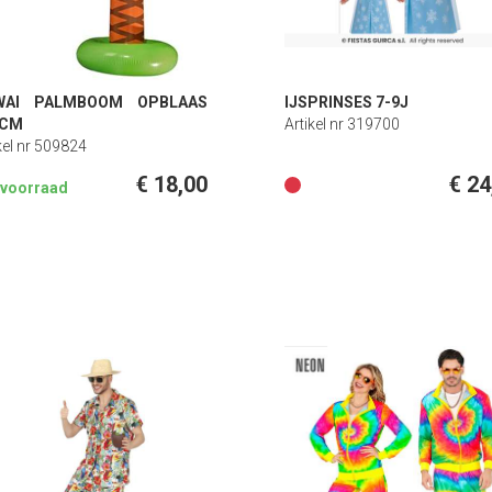
WAI PALMBOOM OPBLAAS
IJSPRINSES 7-9J
0CM
Artikel nr 319700
kel nr 509824
€ 18,00
€ 24
n voorraad