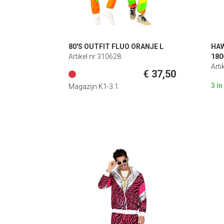
80'S OUTFIT FLUO ORANJE L
HA
Artikel nr 310628
18
Arti
€ 37,50
3 i
Magazijn K1-3.1