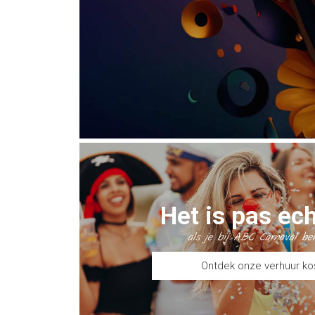
Het is pas ech
als je bij ABC Carnaval be
Ontdek onze verhuur k