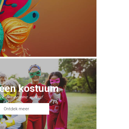
 een kostuum
ek ons enorme aanbod
Ontdek meer