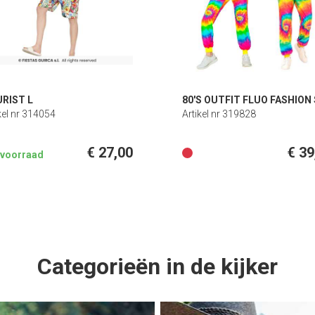
RIST L
80'S OUTFIT FLUO FASHION 
kel nr 314054
Artikel nr 319828
€ 27,00
€ 39
n voorraad
Categorieën in de kijker