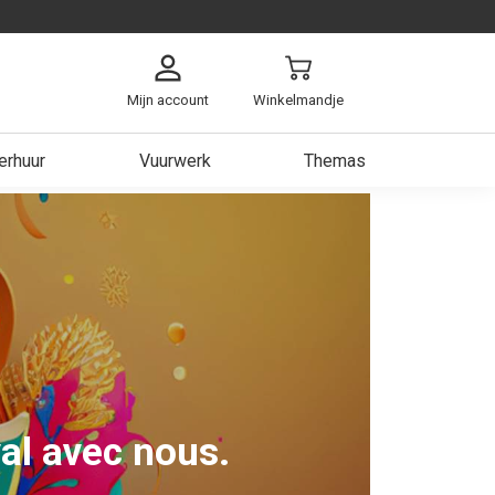
Mijn account
Winkelmandje
erhuur
Vuurwerk
Themas
arzen
ch
ken
 Heer
est
al avec nous.