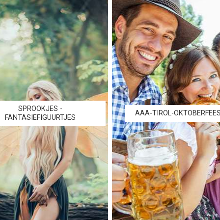
SPROOKJES -
AAA-TIROL-OKTOBERFEE
FANTASIEFIGUURTJES