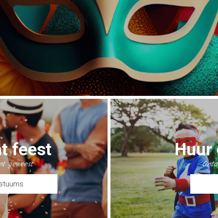
t feest
Huur
nt geweest
Ontd
ostuums