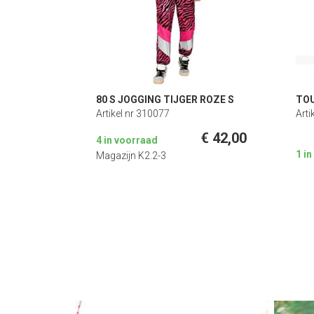
80 S JOGGING TIJGER ROZE S
TOU
Artikel nr 310077
Arti
€ 42,00
4 in voorraad
1 i
Magazijn K2.2-3