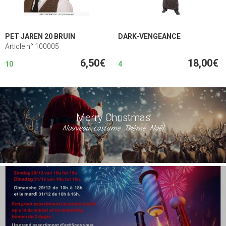
PET JAREN 20 BRUIN
DARK-VENGEANCE
Article n° 100005
6,50€
18,00€
10
4
Merry Christmas
Nouveau costume Thème Noël