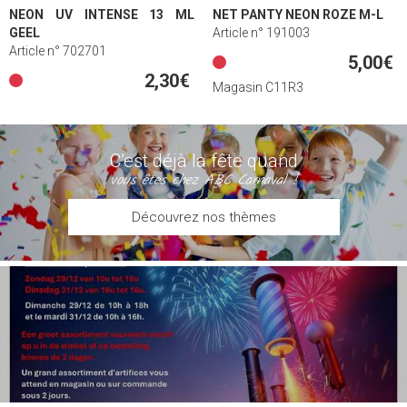
NEON UV INTENSE 13 ML
NET PANTY NEON ROZE M-L
GEEL
Article n° 191003
Article n° 702701
5,00€
2,30€
Magasin C11R3
C’est déjà la fête quand
vous êtes chez ABC Carnaval !
Découvrez nos thèmes