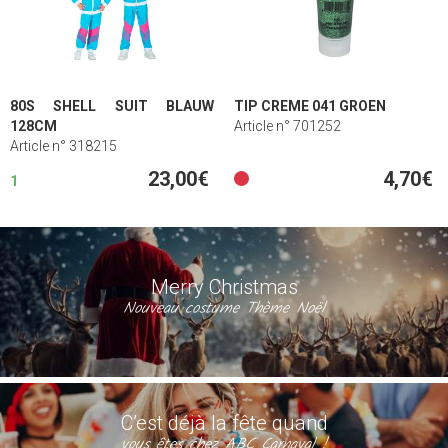
80S SHELL SUIT BLAUW
TIP CREME 041 GROEN
128CM
Article n° 701252
Article n° 318215
23,00€
4,70€
1
Merry Christmas
Nouveau costume Thème Noël
C’est déjà la fête quand
vous êtes chez ABC Carnaval !