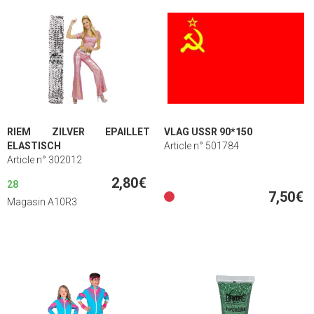
RIEM ZILVER EPAILLET
VLAG USSR 90*150
ELASTISCH
Article n° 501784
Article n° 302012
2,80€
28
7,50€
Magasin A10R3