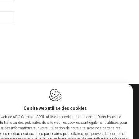
HEURES D'OUVERTURE
Ce site web utilise des cookies
RL
Lundi
10:00 - 12:00
14:00 -
170
19:00
e web de ABC Carnaval SPRL utilise les cookies fonctionnels. Dans le cas de
Mercredi
10:00 - 12:00
14:00 -
du trafic ou des publicités du site web, les cookies sont également utilisés pour
19:00
er des informations sur votre utilisation de notre site, avec nos partenaires
Jeudi
10:00 - 12:00
14:00 -
, les médias sociaux et les partenaires publicitaires, qui peuvent les combiner
52.150
19:00