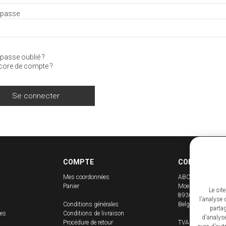
 passe
passe oublié ?
core de compte ?
COMPTE
CONTACT
Mes coordonnées
ABC Carnaval SP
Panier
Moeskroenstraat 
Le sit
8930
Menen
l'analyse 
Conditions générales
Belgique
partag
mes
Conditions de livraison
d'analyse
Procédure de retour
TVA : BE 0506.7