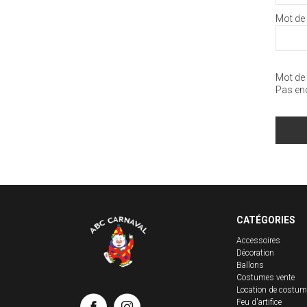
Mot de
Mot de 
Pas en
CATÉGORIES
Accessoires
Décoration
Ballons
Costumes vente
Location de costu
Feu d'artifice