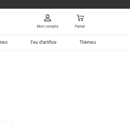
Mon compte
Panier
umes
Feu d'artifice
Thèmes
arbe
ch
s
e
a bière