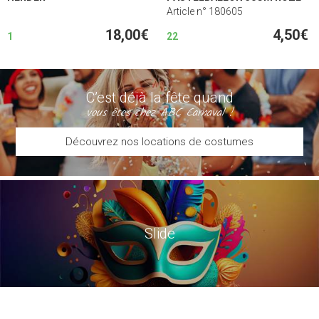
Article n° 180605
18,00€
4,50€
1
22
C’est déjà la fête quand
vous êtes chez ABC Carnaval !
Découvrez nos locations de costumes
Slide