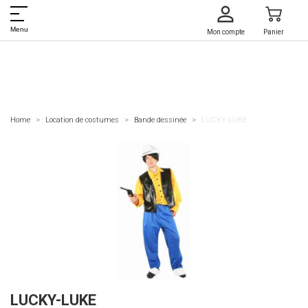
Menu
Mon compte
Panier
Home
Location de costumes
Bande dessinée
LUCKY-LUKE
LUCKY-LUKE