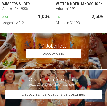
WIMPERS SILBER
WITTE KINDER HANDSCHOEN
Article n° 702005
Article n° 191006
1,00€
2,50€
364
14
Magasin A2L2
Magasin C11R3
Oktoberfest
Découvrez ici
C’est déjà la fête quand
vous êtes chez ABC Carnaval !
Découvrez nos locations de costumes