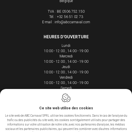
Belgique
TVA : BE 0506.752.150
Tél. :
+32 56 51 02 73
E-mail :
info@abccarnaval.com
HEURES D'OUVERTURE
Lundi
10:00 - 12:00
14:00 - 19:00
Mercredi
10:00 - 12:00
14:00 - 19:00
Jeudi
10:00 - 12:00
14:00 - 19:00
Vendredi
10:00 - 12:00
14:00 - 19:00
Samedi
10:00 - 12:00
14:00 - 18:00
Ce site web utilise des cookies
Le site web de ABC Carnaval SPRL utilise les cookies fonctionnels. Dans le cas de l'analyse du
trafic ou des publicités du site web, les cookies sont également utilisés pour partager des
Conception du site web par IDcreation 2020
informations sur votre utilisation de notre site, avec nos partenaires d'analyse, les médias
Cookie policy
sociaux et les partenaires publicitaires, qui peuvent les combiner avec d'autres informations