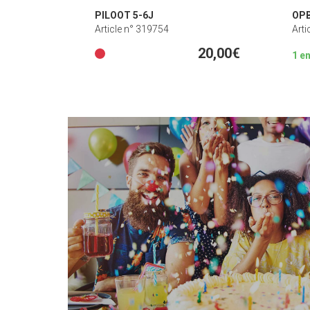
PILOOT 5-6J
OPB
Article n° 319754
Arti
20,00€
1 e