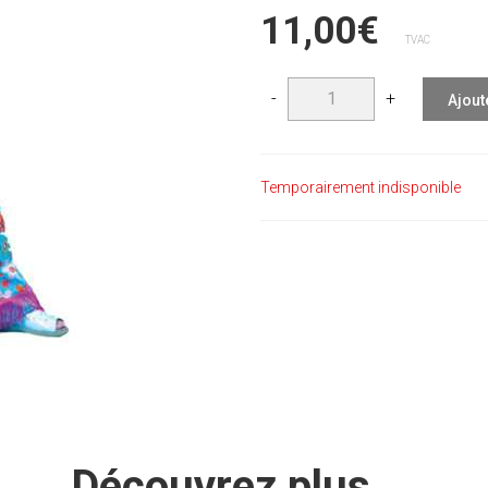
11,00€
TVAC
-
+
Ajout
Temporairement indisponible
Découvrez plus ...