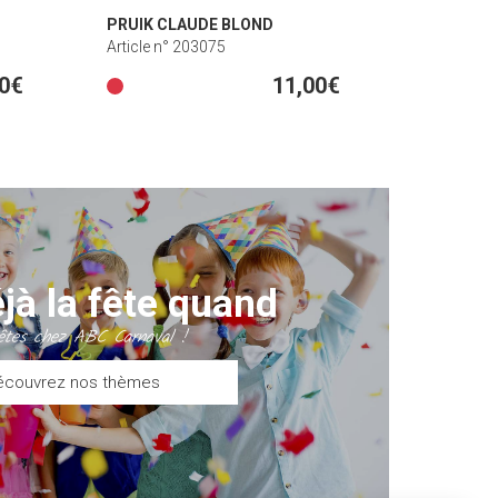
PRUIK CLAUDE BLOND
Article n° 203075
00€
11,00€
éjà la fête quand
êtes chez ABC Carnaval !
écouvrez nos thèmes