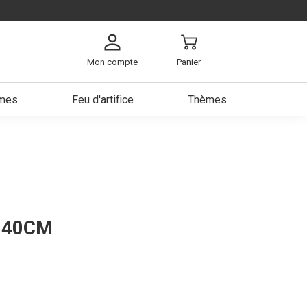
Mon compte
Panier
umes
Feu d'artifice
Thèmes
arbe
ch
s
e
a bière
 140CM