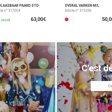
LAASBAAR PAARD STD
OVERAL VARKEN M/L
cle n° 317054
Article n° 315336
63,00€
50,
n stock
C’est d
vous 
D