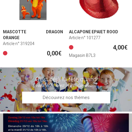
MASCOTTE DRAGON
ALCAPONE EPAIET ROOD
ORANGE
Article n° 101277
Article n° 319204
4,00€
0,00€
Magasin B7L3
C’est déjà la fête quand
vous êtes chez ABC Carnaval !
Découvrez nos thèmes