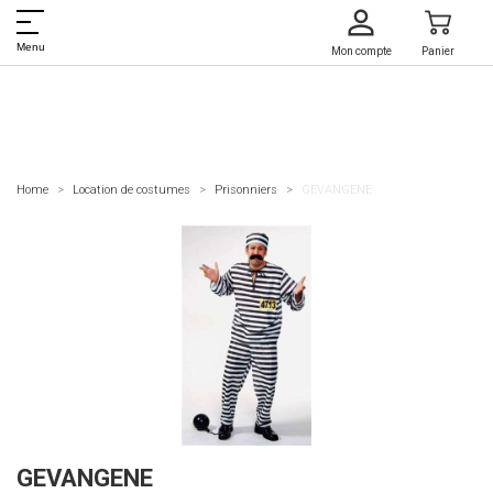
Menu
Mon compte
Panier
Home
Location de costumes
Prisonniers
GEVANGENE
GEVANGENE