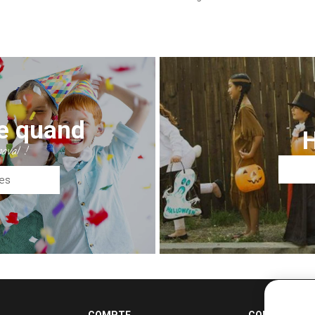
te quand
aval !
es