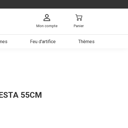
Mon compte
Panier
umes
Feu d'artifice
Thèmes
arbe
ch
s
e
a bière
IESTA 55CM