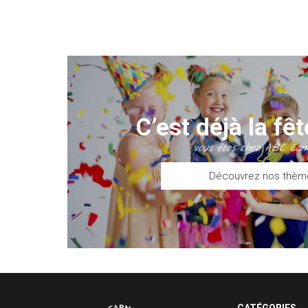
C’est déjà la fê
vous êtes chez ABC Carn
Découvrez nos thèm