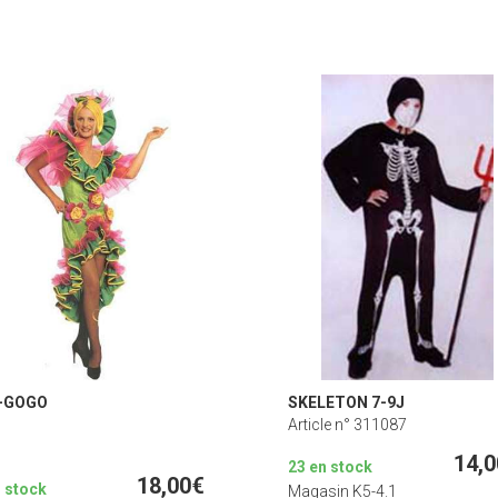
-GOGO
SKELETON 7-9J
Article n° 311087
14,
23 en stock
18,00€
n stock
Magasin K5-4.1