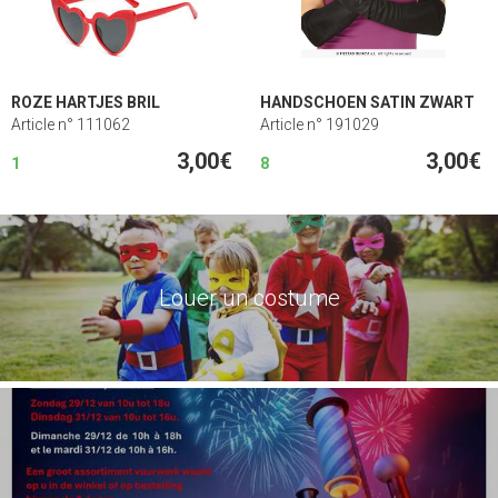
ROZE HARTJES BRIL
HANDSCHOEN SATIN ZWART
Article n° 111062
Article n° 191029
3,00€
3,00€
1
8
Louer un costume